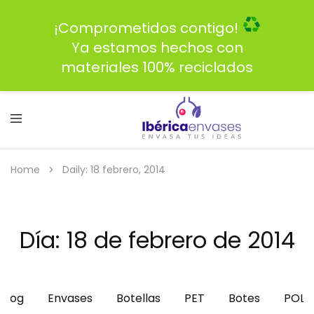
¡Comprometidos contigo!
Ya estamos hechos con
materiales 100% reciclados
Home
Daily: 18 febrero, 2014
Día:
18 de febrero de 2014
Blog
Envases
Botellas
PET
Botes
POLI