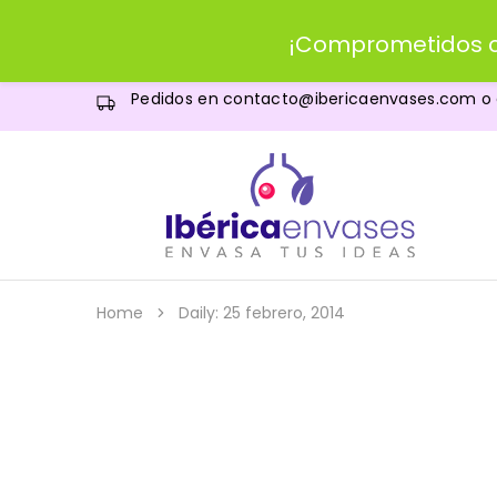
¡Comprometidos c
Pedidos en
contacto@ibericaenvases.com
o
IBERICAenvases.com
Venta
de
envases
al
por
menor
Home
Daily: 25 febrero, 2014
y
al
por
mayor