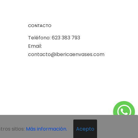
CONTACTO
Teléfono:
623 383 793
Email:
contacto@ibericaenvases.com
ros sitios:
Más información.
Acepto