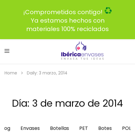
¡Comprometidos contigo!
Ya estamos hechos con
materiales 100% reciclados
Home
Daily: 3 marzo, 2014
Día:
3 de marzo de 2014
Blog
Envases
Botellas
PET
Botes
POLI