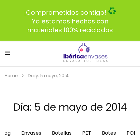
¡Comprometidos contigo!
Ya estamos hechos con
materiales 100% reciclados
Home
Daily: 5 mayo, 2014
Día:
5 de mayo de 2014
Blog
Envases
Botellas
PET
Botes
POLI