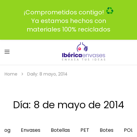
¡Comprometidos contigo!
Ya estamos hechos con
materiales 100% reciclados
Home
Daily: 8 mayo, 2014
Día:
8 de mayo de 2014
Blog
Envases
Botellas
PET
Botes
POLI