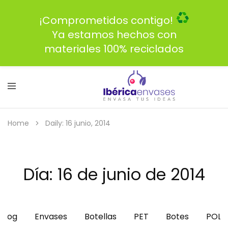
¡Comprometidos contigo!
Ya estamos hechos con
materiales 100% reciclados
Home
Daily: 16 junio, 2014
Día:
16 de junio de 2014
Blog
Envases
Botellas
PET
Botes
POLI