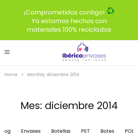
¡Comprometidos contigo!
Ya estamos hechos con
materiales 100% reciclados
Home
Monthly: diciembre 2014
Mes:
diciembre 2014
Blog
Envases
Botellas
PET
Botes
POLI