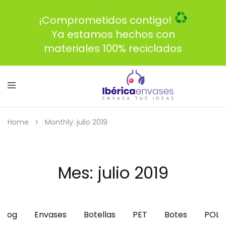
¡Comprometidos contigo!
Ya estamos hechos con
materiales 100% reciclados
Home
Monthly: julio 2019
Mes:
julio 2019
Blog
Envases
Botellas
PET
Botes
POLI