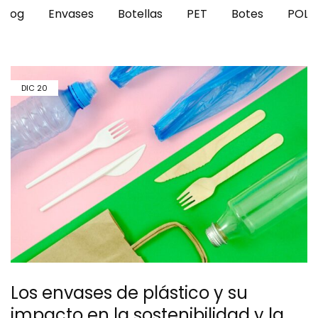
Blog
Envases
Botellas
PET
Botes
POLI
DIC
20
Los envases de plástico y su
impacto en la sostenibilidad y la