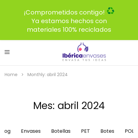
¡Comprometidos contigo!
Ya estamos hechos con
materiales 100% reciclados
Home
Monthly: abril 2024
Mes:
abril 2024
Blog
Envases
Botellas
PET
Botes
POLI