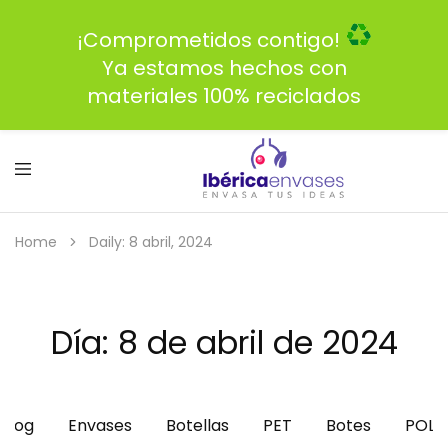
¡Comprometidos contigo!
Ya estamos hechos con
materiales 100% reciclados
Home
Daily: 8 abril, 2024
Día:
8 de abril de 2024
Blog
Envases
Botellas
PET
Botes
POLI