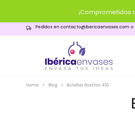
¡Comprometidos c
Pedidos en
contacto@ibericaenvases.com
o
IBERICAenvases.com
Venta
de
envases
al
por
menor
Home
Blog
Botellas Bostton 410
y
al
por
mayor