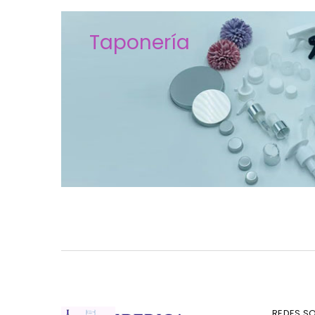
Taponería
REDES SO