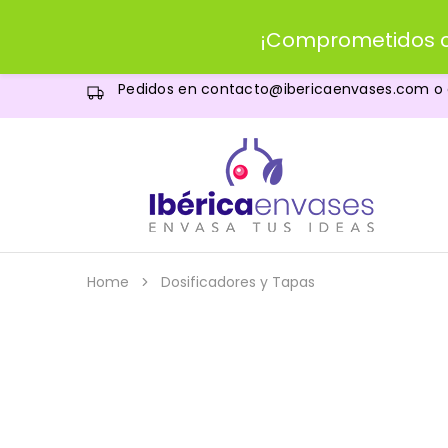
¡Comprometidos c
Pedidos en
contacto@ibericaenvases.com
o
IBERICAenvases.com
Venta
de
envases
al
por
menor
Home
Dosificadores y Tapas
y
al
por
mayor