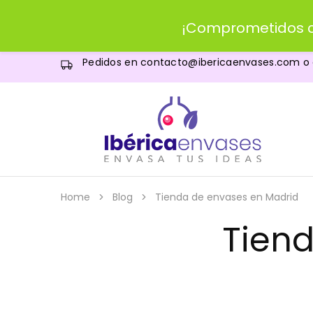
¡Comprometidos c
Pedidos en
contacto@ibericaenvases.com
o
IBERICAenvases.com
Venta
de
envases
al
por
menor
Home
Blog
Tienda de envases en Madrid
y
al
por
Tien
mayor