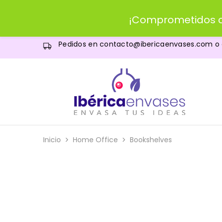
¡Comprometidos c
Pedidos en
contacto@ibericaenvases.com
o
IBERICAenvases.com
Venta
de
envases
al
por
menor
Inicio
Home Office
Bookshelves
y
al
por
mayor