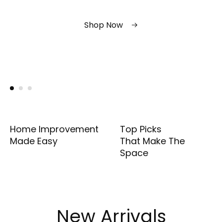
Shop Now
Shop Now
Shop Now
Home Improvement
Top Picks
Made Easy
That Make The
Space
New Arrivals