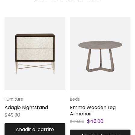
Furniture
Beds
Adagio Nightstand
Emma Wooden Leg
Armchair
$
49.90
$
45.00
$
49.00
Añadir al carrito